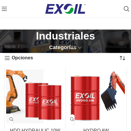
Prueba nuestro OIL FINDER ➡️Clic Aquí
Industriales
Inicio
Industriales
Mostrando los 8 resultados
Categorías
Opciones
HDD HYDRAULIC 10W
HYDRO AW