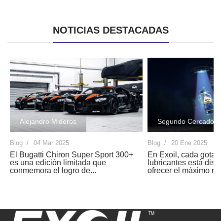
NOTICIAS DESTACADAS
Alejandro Mideros
Segundo Cercado
Blog
04 Mar 2025
Blog
20 Ene 2025
El Bugatti Chiron Super Sport 300+
En Exoil, cada gota 
es una edición limitada que
lubricantes está dis
conmemora el logro de...
ofrecer el máximo ren