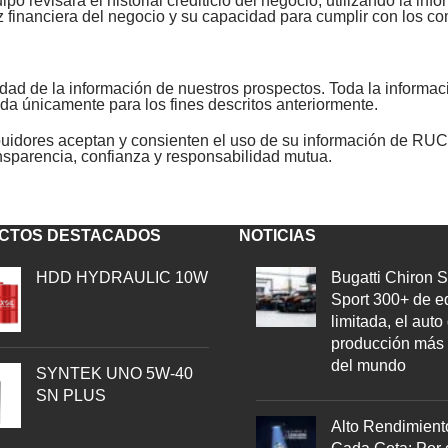
ipo revisará el historial crediticio del negocio, utilizando la i
z financiera del negocio y su capacidad para cumplir con los 
lidad de la información de nuestros prospectos. Toda la inform
zada únicamente para los fines descritos anteriormente.
ribuidores aceptan y consienten el uso de su información de RUC
nsparencia, confianza y responsabilidad mutua.
CTOS DESTACADOS
NOTICIAS
HDD HYDRAULIC 10W
Bugatti Chiron 
Sport 300+ de e
limitada, el auto
producción más 
del mundo
SYNTEK UNO 5W-40
SN PLUS
Alto Rendimient