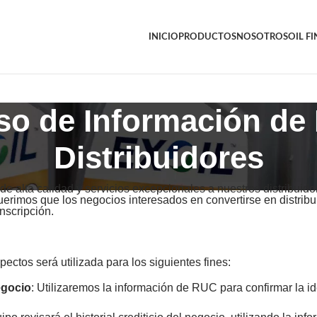
INICIO
PRODUCTOS
NOSOTROS
OIL F
Uso de Información de
Distribuidores
 alta calidad y servicios excepcionales a nuestros distribuidor
uerimos que los negocios interesados en convertirse en distrib
nscripción.
ctos será utilizada para los siguientes fines:
egocio
: Utilizaremos la información de RUC para confirmar la id