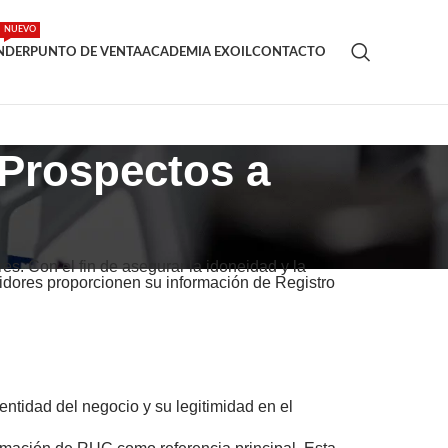
NUEVO
INDER
PUNTO DE VENTA
ACADEMIA EXOIL
CONTACTO
 Prospectos a
es. Con el fin de asegurar la idoneidad y la
uidores proporcionen su información de Registro
entidad del negocio y su legitimidad en el